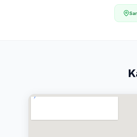
Sam
K