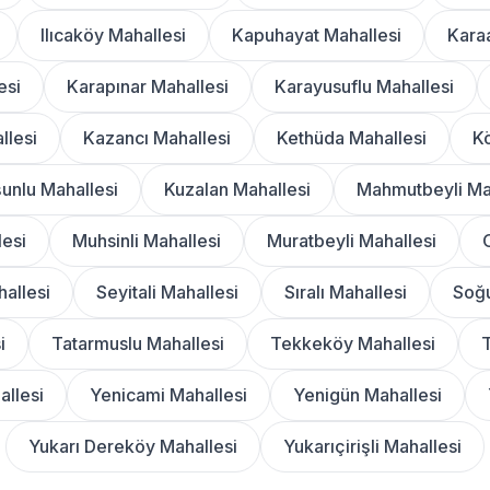
Ilıcaköy Mahallesi
Kapuhayat Mahallesi
Kara
esi
Karapınar Mahallesi
Karayusuflu Mahallesi
llesi
Kazancı Mahallesi
Kethüda Mahallesi
Kö
unlu Mahallesi
Kuzalan Mahallesi
Mahmutbeyli Ma
lesi
Muhsinli Mahallesi
Muratbeyli Mahallesi
allesi
Seyitali Mahallesi
Sıralı Mahallesi
Soğu
i
Tatarmuslu Mahallesi
Tekkeköy Mahallesi
T
llesi
Yenicami Mahallesi
Yenigün Mahallesi
Yukarı Dereköy Mahallesi
Yukarıçirişli Mahallesi