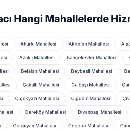
cı Hangi Mahallelerde Hiz
lesi
Ahurlu Mahallesi
Akbelen Mahallesi
Ala
lesi
Azaklı Mahallesi
Bahçelievler Mahallesi
lesi
Belalan Mahallesi
Beybesli Mahallesi
Be
llesi
Çakallı Mahallesi
Çalbaşı Mahallesi
Çar
si
Çiçekyazı Mahallesi
Çiğdem Mahallesi
Çiv
allesi
Dereköy Mahallesi
Divanbaşı Mahallesi
i
Germiyan Mahallesi
Göçebe Mahallesi
Güne